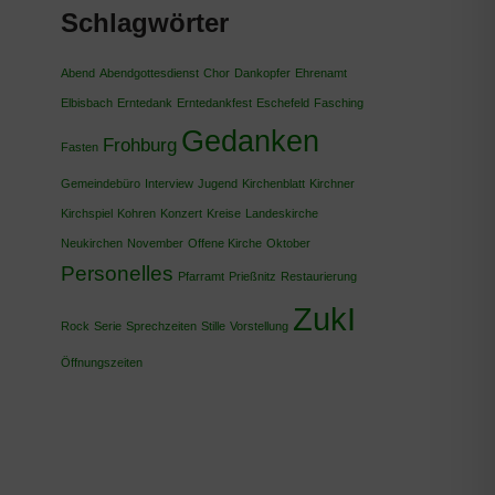
Schlagwörter
Abend
Abendgottesdienst
Chor
Dankopfer
Ehrenamt
Elbisbach
Erntedank
Erntedankfest
Eschefeld
Fasching
Gedanken
Frohburg
Fasten
Gemeindebüro
Interview
Jugend
Kirchenblatt
Kirchner
Kirchspiel
Kohren
Konzert
Kreise
Landeskirche
Neukirchen
November
Offene Kirche
Oktober
Personelles
Pfarramt
Prießnitz
Restaurierung
ZukI
Rock
Serie
Sprechzeiten
Stille
Vorstellung
Öffnungszeiten