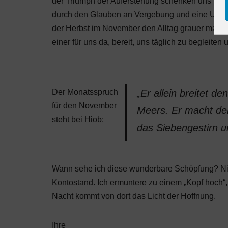
der Triumph der Auferstehung schenken uns Hoffn
durch den Glauben an Vergebung und eine Umke
der Herbst im November den Alltag grauer macht un
einer für uns da, bereit, uns täglich zu begleiten
Der Monatsspruch
„Er allein breitet 
für den November
Meers. Er macht d
steht bei Hiob:
das Siebengestirn u
Wann sehe ich diese wunderbare Schöpfung? Nic
Kontostand. Ich ermuntere zu einem „Kopf hoch“
Nacht kommt von dort das Licht der Hoffnung.
Ihre