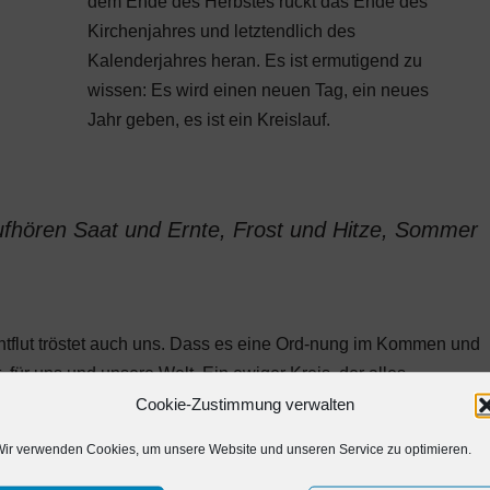
dem Ende des Herbstes rückt das Ende des
Kirchenjahres und letztendlich des
Kalenderjahres heran. Es ist ermutigend zu
wissen: Es wird einen neuen Tag, ein neues
Jahr geben, es ist ein Kreislauf.
 aufhören Saat und Ernte, Frost und Hitze, Sommer
tflut tröstet auch uns. Dass es eine Ord-nung im Kommen und
für uns und unsere Welt. Ein ewiger Kreis, der alles
ne – ein ewiges Schicksal und Verhängnis? Wir müssen uns
Cookie-Zustimmung verwalten
rbittlich dreht. Gott reicht uns die Hand, greift in das Gefüge
ir verwenden Cookies, um unsere Website und unseren Service zu optimieren.
n Sohn: Jesu Art zu leben ist uns Vorbild; sein Sühnetod und