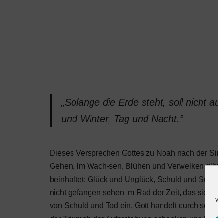
„Solange die Erde steht, soll nicht
und Winter, Tag und Nacht.“
Dieses Versprechen Gottes zu Noah nach der Sin
Gehen, im Wach-sen, Blühen und Verwelken gibt, 
beinhaltet: Glück und Unglück, Schuld und Süh
nicht gefangen sehen im Rad der Zeit, das sich une
W
von Schuld und Tod ein. Gott handelt durch seine