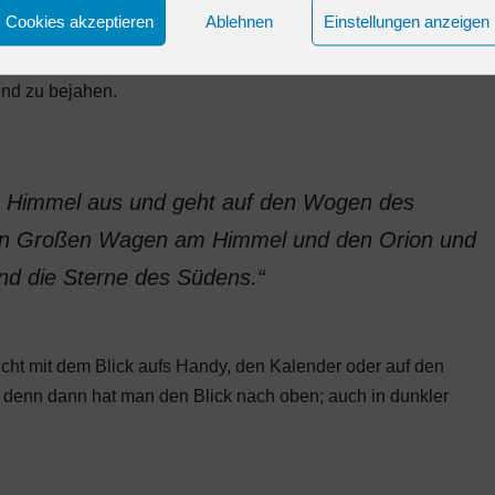
ung. Wir sind nicht hilflos einem Hamsterrad ausgeliefert,
Cookies akzeptieren
Ablehnen
Einstellungen anzeigen
hr sind Veränderungen und Aktivitäten möglich. Auch wenn
d die Blätter fallen, müssen wir nicht resignieren. Es ist
 und zu bejahen.
den Himmel aus und geht auf den Wogen des
en Großen Wagen am Himmel und den Orion und
nd die Sterne des Südens.“
ht mit dem Blick aufs Handy, den Kalender oder auf den
, denn dann hat man den Blick nach oben; auch in dunkler