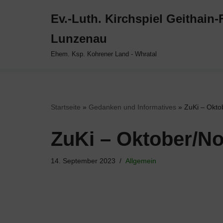
Ev.-Luth. Kirchspiel Geithain
Zum
Lunzenau
Inhalt
springen
Ehem. Ksp. Kohrener Land - Whratal
Startseite
»
Gedanken und Informatives
»
ZuKi – Okt
ZuKi – Oktober/N
14. September 2023
Allgemein