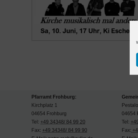
W
Pfarramt Frohburg:
Gemei
Kirchplatz 1
Pestalo
04654 Frohburg
04654 
Tel:
+49 34348/ 84 99 20
Tel:
+49
Fax:
+49 34348/ 84 99 90
Fax:
+4