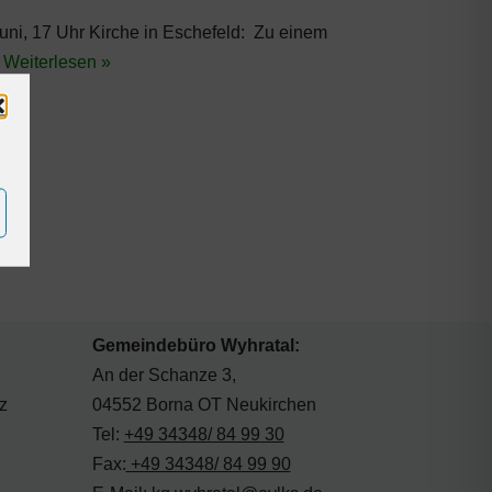
uni, 17 Uhr Kirche in Eschefeld: Zu einem
…
Weiterlesen »
Gemeindebüro Wyhratal:
An der Schanze 3,
z
04552 Borna OT Neukirchen
Tel:
+49 34348/ 84 99 30
Fax:
+49 34348/ 84 99 90