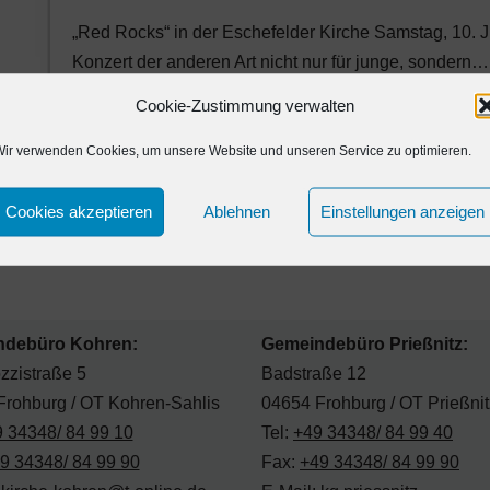
„Red Rocks“ in der Eschefelder Kirche Samstag, 10. J
Konzert der anderen Art nicht nur für junge, sondern
Cookie-Zustimmung verwalten
ir verwenden Cookies, um unsere Website und unseren Service zu optimieren.
Cookies akzeptieren
Ablehnen
Einstellungen anzeigen
ndebüro Kohren:
Gemeindebüro Prießnitz:
zzistraße 5
Badstraße 12
Frohburg / OT Kohren-Sahlis
04654 Frohburg / OT Prießnit
 34348/ 84 99 10
Tel:
+49 34348/ 84 99 40
9 34348/ 84 99 90
Fax:
+49 34348/ 84 99 90