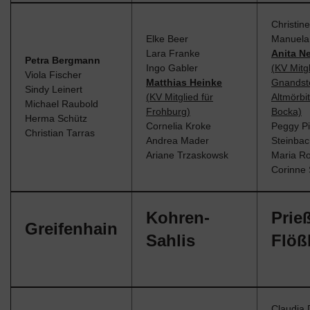
Christine
Elke Beer
Manuela
Lara Franke
Anita N
Petra Bergmann
Ingo Gabler
(KV Mitgl
Viola Fischer
Matthias Heinke
Gnandste
Sindy Leinert
(KV Mitglied für
Altmörbi
Michael Raubold
Frohburg)
Bocka)
Herma Schütz
Cornelia Kroke
Peggy Pi
Christian Tarras
Andrea Mader
Steinbac
Ariane Trzaskowsk
Maria R
Corinne 
Kohren-
Prieß
Greifenhain
Sahlis
Flöß
Claudia 