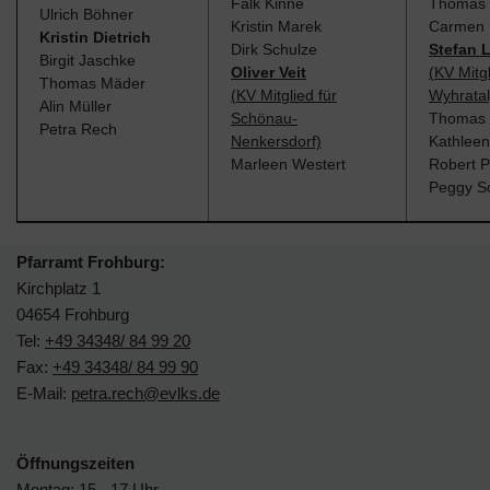
Falk Kinne
Thomas 
Ulrich Böhner
Kristin Marek
Carmen 
Kristin Dietrich
Dirk Schulze
Stefan 
Birgit Jaschke
Oliver Veit
(KV Mitgl
Thomas Mäder
(KV Mitglied für
Wyhratal
Alin Müller
Schönau-
Thomas 
Petra Rech
Nenkersdorf)
Kathleen
Marleen Westert
Robert P
Peggy S
Pfarramt Frohburg:
Kirchplatz 1
04654 Frohburg
Tel:
+49 34348/ 84 99 20
Fax:
+49 34348/ 84 99 90
E-Mail:
petra.rech@evlks.de
Öffnungszeiten
Montag: 15 - 17 Uhr