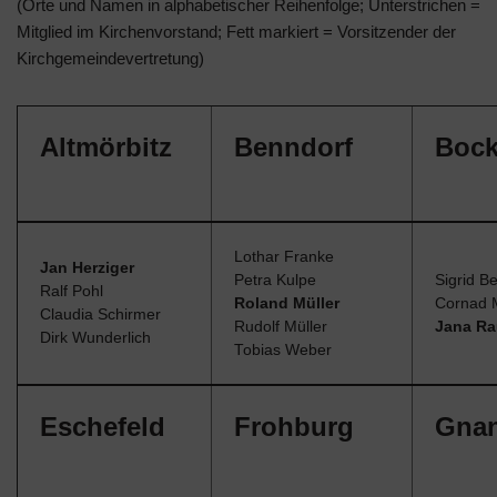
(Orte und Namen in alphabetischer Reihenfolge; Unterstrichen =
Mitglied im Kirchenvorstand; Fett markiert = Vorsitzender der
Kirchgemeindevertretung)
Altmörbitz
Benndorf
Boc
Lothar Franke
Jan Herziger
Petra Kulpe
Sigrid B
Ralf Pohl
Roland Müller
Cornad 
Claudia Schirmer
Rudolf Müller
Jana Ra
Dirk Wunderlich
Tobias Weber
Eschefeld
Frohburg
Gnan