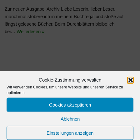
Zur neuen Ausgabe: Archiv Liebe Leserin, lieber Leser,
manchmal stöbere ich in meinem Buchregal und stoße auf
längst gelesene Bücher. Beim Durchblättern bleibe ich
bei…
Weiterlesen »
Cookie-Zustimmung verwalten
Wir verwenden Cookies, um unsere Website und unseren Service zu
Pfarramt Frohburg:
optimieren.
Kirchplatz 1
Cookies akzeptieren
04654 Frohburg
Tel:
+49 34348/ 84 99 20
Ablehnen
Fax:
+49 34348/ 84 99 90
E-Mail:
petra.rech@evlks.de
Einstellungen anzeigen