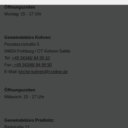
Öffnungszeiten
Montag: 15 - 17 Uhr
Gemeindebüro Kohren:
Pestalozzistraße 5
04654 Frohburg / OT Kohren-Sahlis
Tel:
+49 34348/ 84 99 10
Fax:
+49 34348/ 84 99 90
E-Mail:
kirche-kohren@t-online.de
Öffnungszeiten
Mittwoch: 15 - 17 Uhr
Gemeindebüro Prießnitz:
Badstraße 12