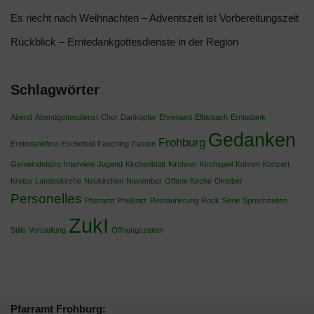
Es riecht nach Weihnachten – Adventszeit ist Vorbereitungszeit
Rückblick – Erntedankgottesdienste in der Region
Schlagwörter
Abend
Abendgottesdienst
Chor
Dankopfer
Ehrenamt
Elbisbach
Erntedank
Gedanken
Frohburg
Erntedankfest
Eschefeld
Fasching
Fasten
Gemeindebüro
Interview
Jugend
Kirchenblatt
Kirchner
Kirchspiel
Kohren
Konzert
Kreise
Landeskirche
Neukirchen
November
Offene Kirche
Oktober
Personelles
Pfarramt
Prießnitz
Restaurierung
Rock
Serie
Sprechzeiten
ZukI
Stille
Vorstellung
Öffnungszeiten
Pfarramt Frohburg: