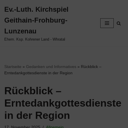
Ev.-Luth. Kirchspiel
Zum
Geithain-Frohburg-
Inhalt
springen
Lunzenau
Ehem. Ksp. Kohrener Land - Whratal
Startseite
»
Gedanken und Informatives
»
Rückblick –
Erntedankgottesdienste in der Region
Rückblick –
Erntedankgottesdienste
in der Region
17. November 2025
Allgemein