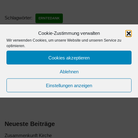
Schlagwörter:
ERNTEDANK
Cookie-Zustimmung verwalten
Wir verwenden Cookies, um unsere Website und unseren Service zu
optimieren.
VORHERIGER BEITRAG
NÄCHSTER BEITRAG
Kleiderbazar ist ein großer
Es riecht nach Weihnachten –
Cookies akzeptieren
Erfolg gewesen
Adventszeit ist
Vorbereitungszeit
Ablehnen
Einstellungen anzeigen
Neueste Beiträge
Zusammenkunft Kirche