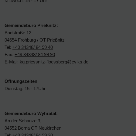
Mittwoch: 15 - 17 Uhr
Gemeindebüro Prießnitz:
Badstraße 12
04654 Frohburg / OT Prießnitz
Tel:
+49 34348/ 84 99 40
Fax:
+49 34348/ 84 99 90
E-Mail:
kg.priessnitz-floessberg@evlks.de
Öffnungszeiten
Dienstag: 15 - 17Uhr
Gemeindebüro Wyhratal:
An der Schanze 3,
04552 Borna OT Neukirchen
Tel:
+49 34348/ 84 99 30